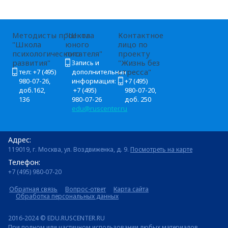
Методисты проекта
"Школа
Контактное
"Школа
юного
лицо по
психологического
писателя"
проекту
развития"
"Жизнь без
Запись и
стресса"
тел: +7 (495)
дополнительная
980-07-26,
информация:
+7 (495)
доб.162,
+7 (495)
980-07-20,
136
980-07-26
доб. 250
edu@ruscenter.ru
Адрес:
119019, г. Москва, ул. Воздвиженка, д. 9.
Посмотреть на карте
Телефон:
+7 (495) 980-07-20
Обратная связь
Вопрос-ответ
Карта сайта
Обработка персональных данных
2016-2024 © EDU.RUSCENTER.RU
При полном или частичном использовании любых материалов