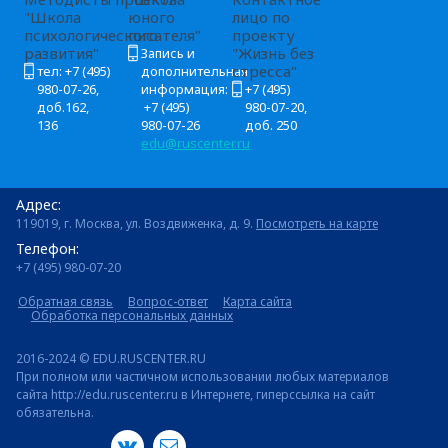
"Школа
юного
лицо по
психологического
писателя"
проекту
развития"
"Жизнь без
Запись и
стресса"
тел: +7 (495)
дополнительная
980-07-26,
информация:
+7 (495)
доб.162,
+7 (495)
980-07-20,
136
980-07-26
доб. 250
edu@ruscenter.ru
Адрес:
119019, г. Москва, ул. Воздвиженка, д. 9.
Посмотреть на карте
Телефон:
+7 (495) 980-07-20
Обратная связь
Вопрос-ответ
Карта сайта
Обработка персональных данных
2016-2024 © EDU.RUSCENTER.RU
При полном или частичном использовании любых материалов
сайта http://edu.ruscenter.ru в Интернете, гиперссылка на сайт
обязательна.