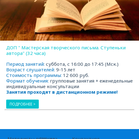
ДОП " Мастерская творческого письма. Ступеньки
автора" (32 часа)
Период занятий:
суббота, с 16:00 до 17:45 (Мск.)
Возраст слушателей:
9-15 лет
Стоимость программы:
12 600 руб.
Формат обучения:
групповые занятия + еженедельные
индивидуальные консультации
Занятия проходят в дистанционном режиме!
ПОДРОБНЕЕ >
Методисты проекта
"Школа
Контактное