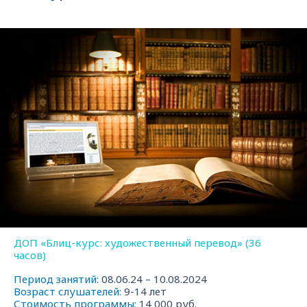
ДОП «Блиц-курс: художественный перевод» (36
часов)
Период занятий:
08.06.24 – 10.08.2024
Возраст слушателей:
9-14 лет
Стоимость программы:
14 000 руб.