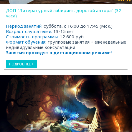
ДОП "Литературный лабиринт: дорогой автора" (32
часа)
Период занятий:
суббота, с 16:00 до 17:45 (Мск.)
Возраст слушателей:
13-15 лет
Стоимость программы:
12 600 руб.
Формат обучения:
групповые занятия + еженедельные
индивидуальные консультации
Занятия проходят в дистанционном режиме!
ПОДРОБНЕЕ >